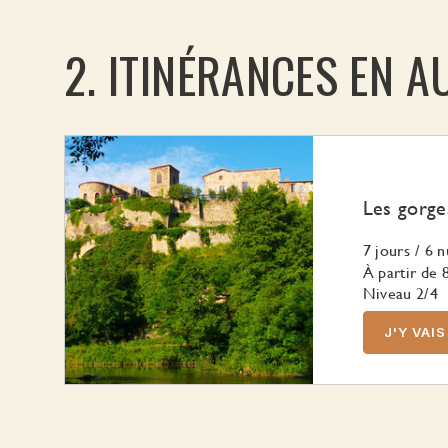
ITINÉRANCES EN 
Les gorges
7 jours
/
6 n
À partir de
Niveau 2/4
J'Y VAIS