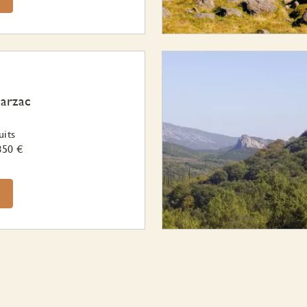
arzac
uits
850 €