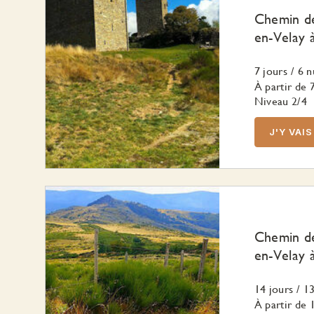
Chemin de
en-Velay 
7 jours
/
6 n
À partir de
Niveau 2/4
J'Y VAIS
Chemin de
en-Velay 
14 jours
/
13
À partir de