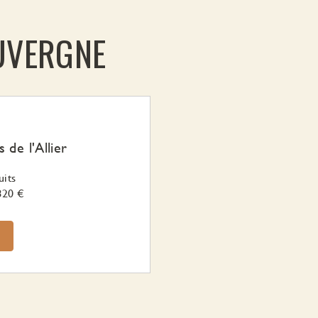
AUVERGNE
 de l'Allier
uits
820 €