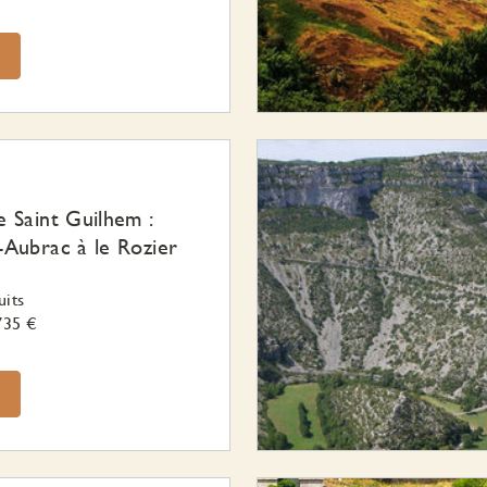
 Saint Guilhem :
Aubrac à le Rozier
uits
735 €