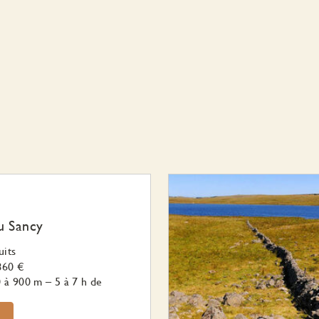
u Sancy
uits
860 €
 à 900 m – 5 à 7 h de