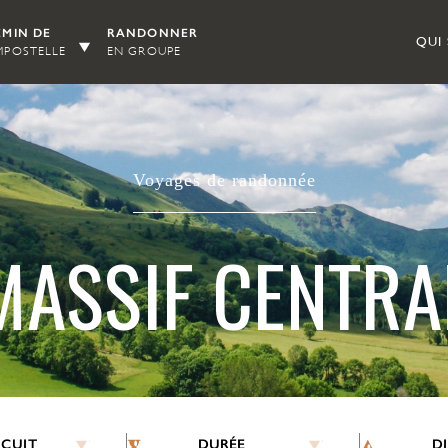
MIN DE
RANDONNER
QUI
POSTELLE
EN GROUPE
Voyages de randonnée
MASSIF CENTRA