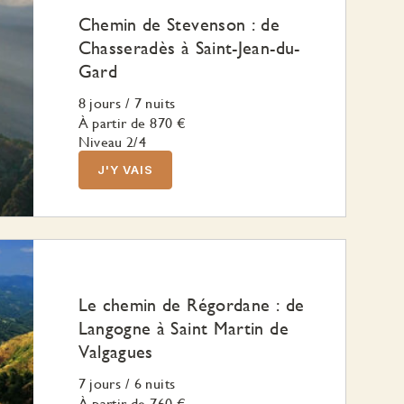
Chemin de Stevenson : de
Chasseradès à Saint-Jean-du-
Gard
8 jours
/
7 nuits
À partir de
870 €
Niveau 2/4
J'Y VAIS
Le chemin de Régordane : de
Langogne à Saint Martin de
Valgagues
7 jours
/
6 nuits
À partir de
760 €