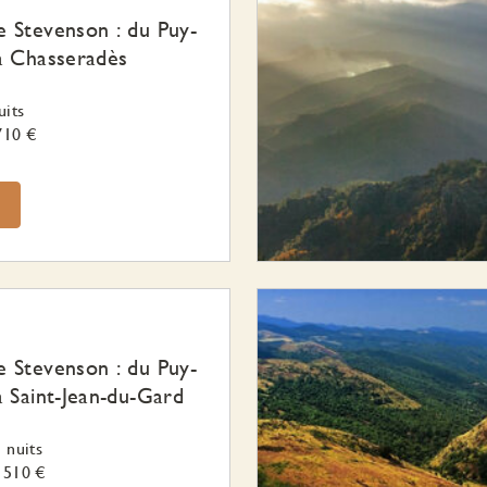
 Stevenson : du Puy-
à Chasseradès
uits
710 €
 Stevenson : du Puy-
à Saint-Jean-du-Gard
 nuits
1510 €