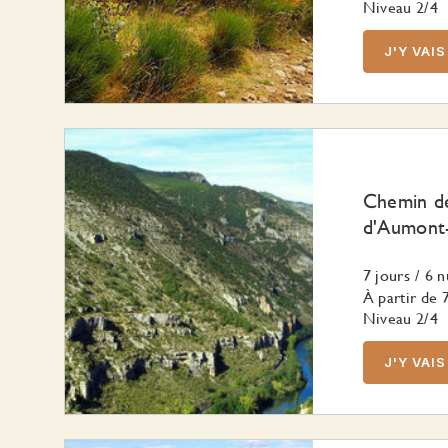
Niveau 2/4
J'Y VAIS
Chemin de
d'Aumont-
7 jours
/
6 n
À partir de
Niveau 2/4
J'Y VAIS