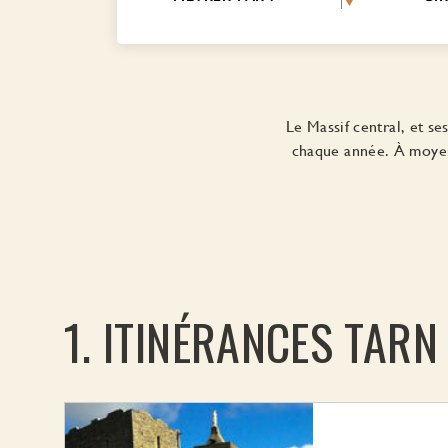
Le Massif central, et s
chaque année. À moyenn
ITINÉRANCES TARN