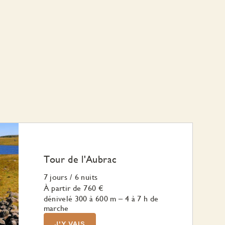
Tour de l'Aubrac
7 jours
/
6 nuits
À partir de
760 €
dénivelé 300 à 600 m – 4 à 7 h de
marche
J'Y VAIS