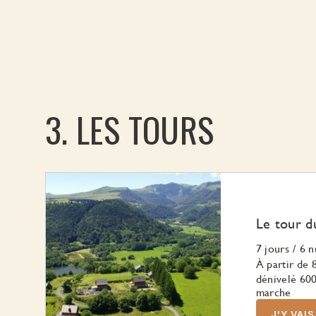
LES TOURS
Le tour d
7 jours
/
6 n
À partir de
dénivelé 600
marche
J'Y VAIS