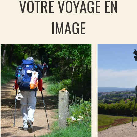
VOTRE VOYAGE EN
émotions, vous pourrez terminer votre camino
francés à travers ruelles, places et anciens
IMAGE
quartiers de la ville classée au patrimoine
mondiale de l'UNESCO, jusqu'à votre arrivée
devant la cathédrale.
Fin du programme et des prestations à Santiago
de Compostela en fin d'après-midi.