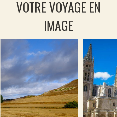
VOTRE VOYAGE EN
ancien panthéon royal, et l'hostal de San
Marcos. D'une manière générale le cœur
historique est plaisant, depuis la plaza Mayor
IMAGE
vous pourrez déambuler à votre gré dans les
vieilles rues de la ville.
Fin du programme et des prestations à León en
fin d'après-midi.