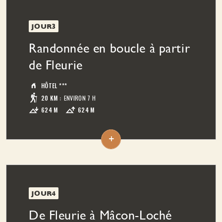
aux noms internationalement connus. L'étape
est variée, elle traverse des villages nichés au
creux des vallons.
JOUR3
Hébergement - repas :
Hôtel*** avec
Randonnée en boucle à partir
piscine.
de Fleurie
HÔTEL ***
20 KM
:
ENVIRON 7 H
624 M
624 M
Depuis votre hébergement, vous partez pour
une randonnée en boucle pour cette journée.
+
L'itinéraire vous conduit à travers vignes et
forêts jusqu'à l'un des plus beaux panoramas de
la région. La vue porte en direction du Jura, des
Alpes vers l'est, de Lyon et du massif du Pilat au
sud. C'est un bel endroit pour le pique-nique.
JOUR4
Le parcours en descente vous fait traverser le
De Fleurie à Mâcon-Loché
village de Chiroubles. La fin de la descente vous