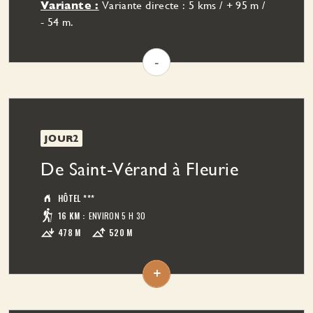
Variante :
Variante directe : 5 kms / + 95 m /
- 54 m.
-
JOUR2
De Saint-Vérand à Fleurie
HÔTEL ***
16 KM
:
ENVIRON 5 H 30
478 M
520 M
Aujourd'hui le parcours se fait essentiellement à
travers le vignoble. Vous découvrez les
+
territoires de Saint-Amour, Juliénas, Chénas,
Moulin-à-Vent et Fleurie, Crus du Beaujolais