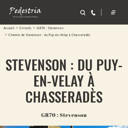
Aller au contenu principal
Accueil
Circuits
GR70 : Stevenson
Chemin de Stevenson : du Puy-en-Velay à Chasseradès
STEVENSON : DU PUY-
EN-VELAY À
CHASSERADÈS
GR70 : Stevenson