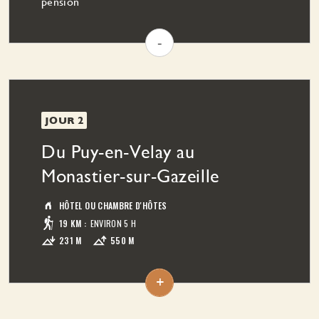
pension
-
JOUR 2
Du Puy-en-Velay au
Monastier-sur-Gazeille
HÔTEL OU CHAMBRE D'HÔTES
19 KM
:
ENVIRON 5 H
231 M
550 M
L'itinéraire emprunte le tracé du chemin de
Saint-Jean-François-Régis. Au sortir de la ville,
+
le sentier grimpe sur le plateau offrant des vues
de plus en plus étendues sur le bassin du Puy et