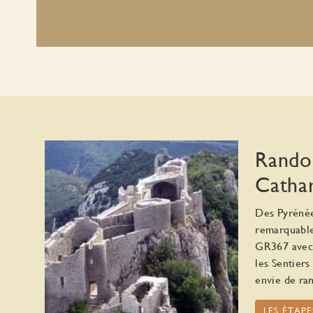
Randon
Catha
Des Pyrénée
remarquable
GR367 avec 
les Sentiers
envie de ra
LES ÉTAPE