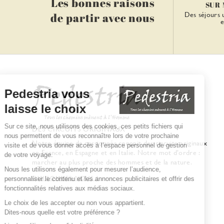
Les bonnes raisons
SUR
de partir avec nous
Des séjours 
e
DES CIRCUITS ORIGINAUX
Notre équipe de passionnés conçoit des circuits originaux
en France, en Espagne et en Italie. Notre mot d’ordre :
marcher au plus proche des hommes et de la nature.
QUI SOMMES-NOUS ?