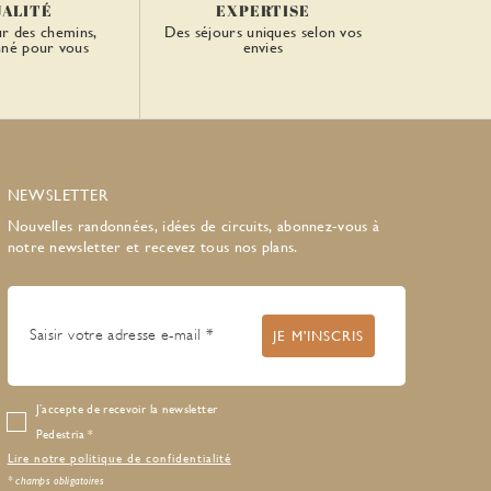
UALITÉ
EXPERTISE
ur des chemins,
Des séjours uniques selon vos
nné pour vous
envies
NEWSLETTER
Nouvelles randonnées, idées de circuits, abonnez-vous à
notre newsletter et recevez tous nos plans.
J’accepte de recevoir la newsletter
Pedestria
Lire notre politique de confidentialité
* champs obligatoires