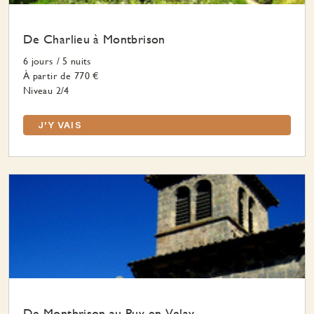
De Charlieu à Montbrison
6 jours
/
5 nuits
À partir de
770 €
Niveau 2/4
J'Y VAIS
De Montbrison au Puy en Velay