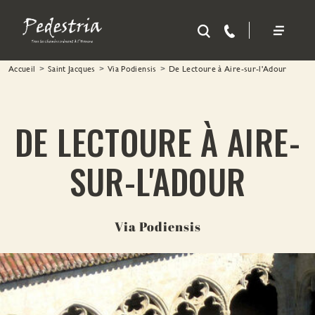
Aller au contenu principal
Accueil
Saint Jacques
Via Podiensis
De Lectoure à Aire-sur-l'Adour
DE LECTOURE À AIRE-
SUR-L'ADOUR
Via Podiensis