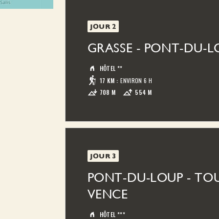
JOUR 2
GRASSE - PONT-DU-L
HÔTEL **
17 KM
:
ENVIRON 6 H
708 M
554 M
Avant de randonner, possibilité de visi
Fragonard si vous n'en avez pas eu le tem
hauteurs de Grasse pour poursuivre en 
village perché de Bar-sur-Loup. Puis il 
JOUR 3
PONT-DU-LOUP - TOU
VENCE
HÔTEL ***