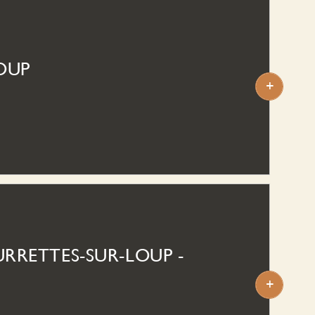
OUP
+
ter le vieux Grasse et la célèbre parfumerie
ps la veille. Puis l'itinéraire s'élève sur les
balcon. Il redescend d'abord vers le charmant
atteint Pont-du-Loup, à l'entrée des gorges.
RRETTES-SUR-LOUP -
+