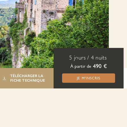
5 jours
/
4 nuits
490 €
À partir de
TÉLÉCHARGER LA
JE M'INSCRIS
FICHE TECHNIQUE