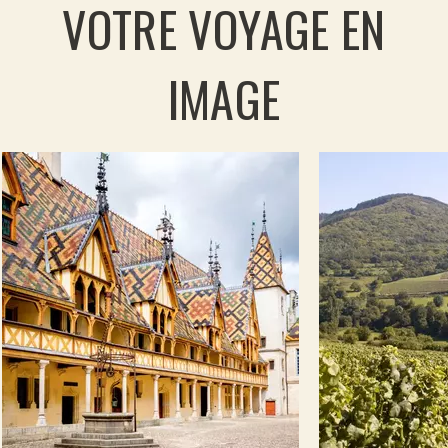
VOTRE VOYAGE EN
où le Chardonnay donne les vins blancs
bourguignons les plus connus. La fin d'étape
arrive à Santenay, jolie petite ville thermale
IMAGE
dominée par son moulin à vent et arrosée par la
Dheune. La randonnée suit la Voie Verte du
Canal du Centre jusqu'à Chagny, terme de ce
beau circuit œnologique.
Fin du circuit à la gare de Chagny. Possibilité de
retour à Dijon par train.